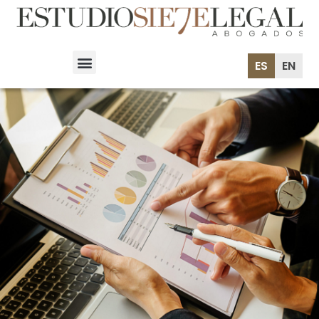
ES
EN