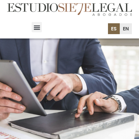
ES
EN