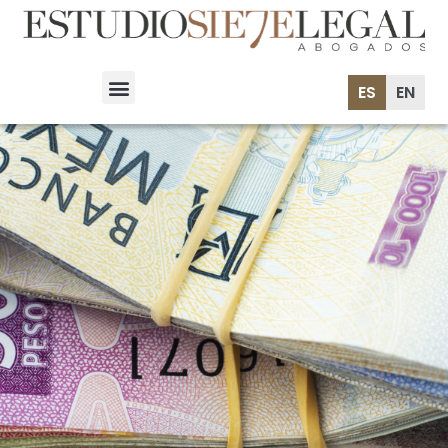
ES
EN